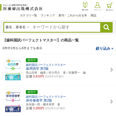
カテゴリ一覧
ランキング
新刊・これから出る本
雑誌
検索
【歯科国試パーフェクトマスター】の商品一覧
6件中1件から6件までを表示
絞り込み »
発売中
歯科国試パーフェクトマスター
歯周病学
第3版
髙山忠裕 編著／好士亮介 著／佐藤秀一 編
定価
3,410円
2025年4月発行
発売中
歯科国試パーフェクトマスター
保存修復学
第2版
奈良陽一郎・柵木寿男 著
定価
3,300円
2022年11月発行