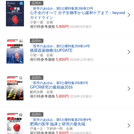
品切れ
「医学のあゆみ」第5土曜特集第266巻13号
心不全のすべて
分子生物学から緩和ケアまで：beyond
ガイドライン
小室一成 企画
発行時参考価格
5,900円
2018年9月発行
品切れ
「医学のあゆみ」第5土曜特集259巻14号
循環器薬物療法UPDATE
小室一成 企画
発行時参考価格
5,800円
2016年12月発行
品切れ
「医学のあゆみ」第5土曜特集256巻5号
GPCR研究の最前線2016
飯利太朗 企画
発行時参考価格
5,800円
2016年1月発行
品切れ
「医学のあゆみ」第5土曜特集第250巻9号
肥満の医学
臨床と研究の最先端
戸邉一之・下村伊一郎 企画
発行時参考価格
5,800円
2014年8月発行