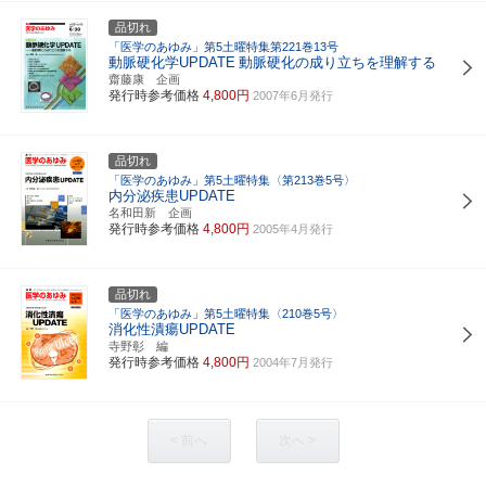
品切れ
「医学のあゆみ」第5土曜特集第221巻13号
動脈硬化学UPDATE
動脈硬化の成り立ちを理解する
齋藤康 企画
発行時参考価格
4,800円
2007年6月発行
品切れ
「医学のあゆみ」第5土曜特集〈第213巻5号〉
内分泌疾患UPDATE
名和田新 企画
発行時参考価格
4,800円
2005年4月発行
品切れ
「医学のあゆみ」第5土曜特集〈210巻5号〉
消化性潰瘍UPDATE
寺野彰 編
発行時参考価格
4,800円
2004年7月発行
< 前へ
次へ >