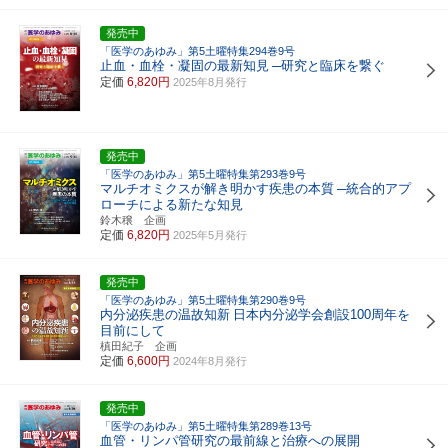
発売中
「医学のあゆみ」第5土曜特集294巻9号
止血・血栓・凝固の最新知見
─研究と臨床を繋ぐ
定価
6,820円
2025年8月発行
発売中
「医学のあゆみ」第5土曜特集第293巻9号
マルチオミクスが解き明かす疾患の本質
─統合的アプ
ローチによる新たな知見
鈴木穣 企画
定価
6,820円
2025年5月発行
発売中
「医学のあゆみ」第5土曜特集第290巻9号
内分泌疾患の温故知新
日本内分泌学会創設100周年を
目前にして
槙田紀子 企画
定価
6,600円
2024年8月発行
発売中
「医学のあゆみ」第5土曜特集第289巻13号
血管・リンパ管研究の最前線と治療への展開