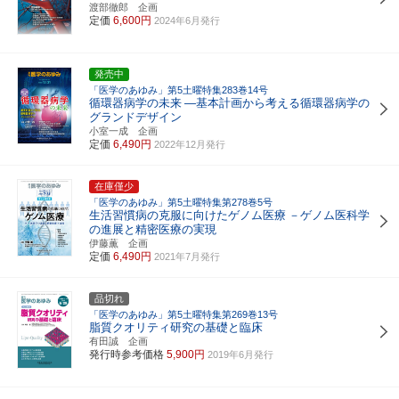
渡部徹郎 企画
定価
6,600円
2024年6月発行
発売中
「医学のあゆみ」第5土曜特集283巻14号
循環器病学の未来
―基本計画から考える循環器病学の
グランドデザイン
小室一成 企画
定価
6,490円
2022年12月発行
在庫僅少
「医学のあゆみ」第5土曜特集第278巻5号
生活習慣病の克服に向けたゲノム医療
－ゲノム医科学
の進展と精密医療の実現
伊藤薫 企画
定価
6,490円
2021年7月発行
品切れ
「医学のあゆみ」第5土曜特集第269巻13号
脂質クオリティ研究の基礎と臨床
有田誠 企画
発行時参考価格
5,900円
2019年6月発行