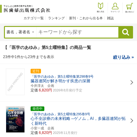
カテゴリ一覧
ランキング
新刊・これから出る本
雑誌
検索
【「医学のあゆみ」第5土曜特集】の商品一覧
23件中1件から23件までを表示
絞り込み »
近刊
「医学のあゆみ」第5土曜特集第298巻9号
臓器連関が解き明かす疾患の深層
今井淳太 企画
定価
6,820円
2026年8月発行予定
発売中
「医学のあゆみ」第5土曜特集295巻9号
心不全診療の未来戦略
─ゲノム，AI，多臓器連関が拓
く新時代
小室一成 企画
定価
6,820円
2025年11月発行