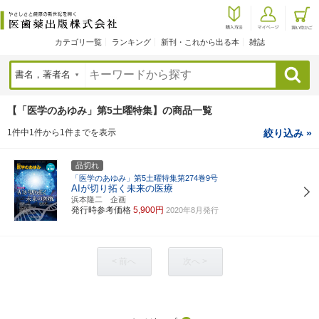
カテゴリ一覧
ランキング
新刊・これから出る本
雑誌
検索
【「医学のあゆみ」第5土曜特集】の商品一覧
1件中1件から1件までを表示
絞り込み »
品切れ
「医学のあゆみ」第5土曜特集第274巻9号
AIが切り拓く未来の医療
浜本隆二 企画
発行時参考価格
5,900円
2020年8月発行
< 前へ
次へ >