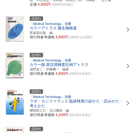
定価
4,840円
2004年9月発行
品切れ
「Medical Technology」別冊
カラーアトラス
微生物検査
医歯薬出版 編
発行時参考価格
4,800円
1996年11月発行
品切れ
「Medical Technology」別冊
カラー版
尿沈渣検査症例アトラス
油野友二・伊藤機一 編著
発行時参考価格
4,800円
2000年5月発行
品切れ
「Medical Technology」別冊
ラボ・カンファランス
臨床検査の診かた・読みかた・
考えかた
櫻林郁之介・水口國雄 編
発行時参考価格
4,200円
2001年6月発行
品切れ