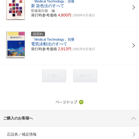
「Medical Technology」別冊
新
染色法のすべて
医歯薬出版 編
発行時参考価格
4,800円
1999年4月発行
品切れ
「Medical Technology」別冊
電気泳動法のすべて
発行時参考価格
2,913円
1991年8月発行
< 前へ
次へ >
ご購入のお客様へ
正誤表／補足情報