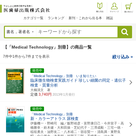
カテゴリ一覧
ランキング
新刊・これから出る本
雑誌
検索
【「Medical Technology」別冊】の商品一覧
7件中1件から7件までを表示
絞り込み »
発売中
「Medical Technology」別冊 いま知りたい
臨床微生物検査実践ガイド
珍しい細菌の同定・遺伝子
検査・質量分析
大楠清文 著
定価
3,740円
2013年1月発行
発売中
「Medical Technology」別冊
新・カラーアトラス
尿検査
伊藤機一・野崎司 編／飯野靖彦・富野康日己・今井宣子・高
橋勝幸・鈴木健・大和田操・芝紀代子・三澤成毅・三宅一徳・
稲垣勇夫・油野友二・八木靖二・宿谷賢一・清島満・東野良
昭・中山篤志・滝美樹・舛岡正二郎・手嶋眞一 ほか著