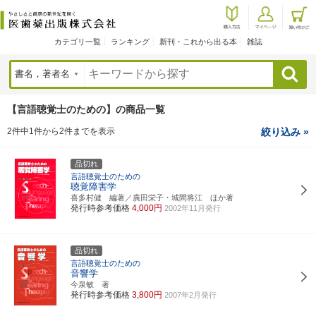
カテゴリ一覧
ランキング
新刊・これから出る本
雑誌
検索
【言語聴覚士のための】の商品一覧
2件中1件から2件までを表示
絞り込み »
品切れ
言語聴覚士のための
聴覚障害学
喜多村健 編著／廣田栄子・城間将江 ほか著
発行時参考価格
4,000円
2002年11月発行
品切れ
言語聴覚士のための
音響学
今泉敏 著
発行時参考価格
3,800円
2007年2月発行