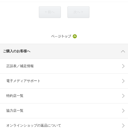
< 前へ
次へ >
ご購入のお客様へ
正誤表／補足情報
電子メディアサポート
特約店一覧
協力店一覧
オンラインショップの
返品について