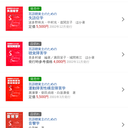
発売中
言語聴覚士のための
失語症学
波多野和夫・中村光・道関京子 ほか著
定価
5,500円
2002年12月発行
品切れ
言語聴覚士のための
聴覚障害学
喜多村健 編著／廣田栄子・城間将江 ほか著
発行時参考価格
4,000円
2002年11月発行
発売中
言語聴覚士のための
運動障害性構音障害学
廣瀬肇・柴田貞雄・白坂康俊 著
定価
5,500円
2001年3月発行
品切れ
言語聴覚士のための
音響学
今泉敏 著