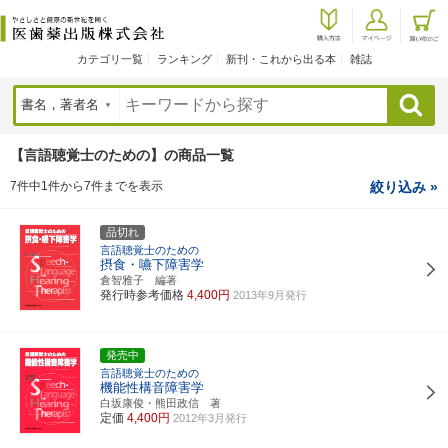
カテゴリ一覧
ランキング
新刊・これから出る本
雑誌
検索
【言語聴覚士のための】の商品一覧
7件中1件から7件までを表示
絞り込み »
品切れ
言語聴覚士のための
摂食・嚥下障害学
倉智雅子 編著
発行時参考価格
4,400円
2013年9月発行
発売中
言語聴覚士のための
機能性構音障害学
白坂康俊・熊田政信 著
定価
4,400円
2012年3月発行