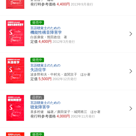
発行時参考価格
4,400円
2013年9月発行
発売中
言語聴覚士のための
機能性構音障害学
白坂康俊・熊田政信 著
定価
4,400円
2012年3月発行
発売中
言語聴覚士のための
失語症学
波多野和夫・中村光・道関京子 ほか著
定価
5,500円
2002年12月発行
品切れ
言語聴覚士のための
聴覚障害学
喜多村健 編著／廣田栄子・城間将江 ほか著
発行時参考価格
4,000円
2002年11月発行
発売中