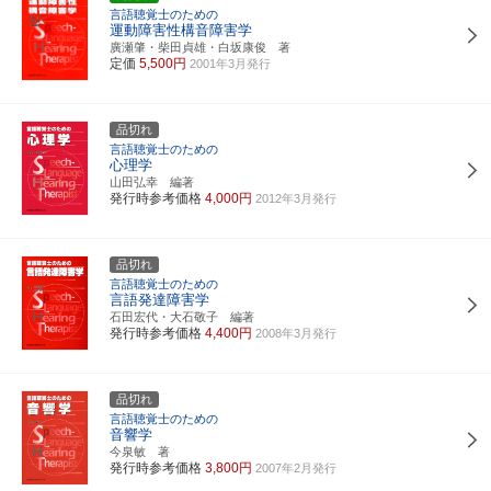
言語聴覚士のための
運動障害性構音障害学
廣瀬肇・柴田貞雄・白坂康俊 著
定価
5,500円
2001年3月発行
品切れ
言語聴覚士のための
心理学
山田弘幸 編著
発行時参考価格
4,000円
2012年3月発行
品切れ
言語聴覚士のための
言語発達障害学
石田宏代・大石敬子 編著
発行時参考価格
4,400円
2008年3月発行
品切れ
言語聴覚士のための
音響学
今泉敏 著
発行時参考価格
3,800円
2007年2月発行