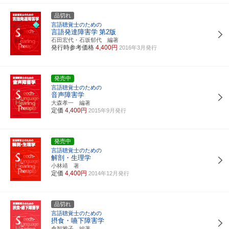
品切れ
言語聴覚士のための
言語発達障害学
第2版
石田宏代・石坂郁代 編著
発行時参考価格
4,400円
2016年3月発行
発売中
言語聴覚士のための
音声障害学
大森孝一 編著
定価
4,400円
2015年9月発行
発売中
言語聴覚士のための
解剖・生理学
小林靖 著
定価
4,400円
2014年12月発行
品切れ
言語聴覚士のための
摂食・嚥下障害学
倉智雅子 編著