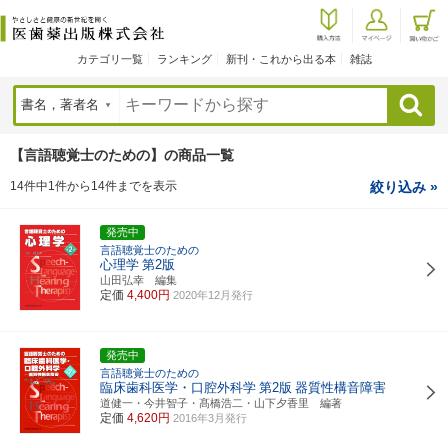
カテゴリ一覧
ランキング
新刊・これから出る本
雑誌
検索
【言語聴覚士のための】の商品一覧
14件中1件から14件までを表示
絞り込み »
発売中
言語聴覚士のための
心理学
第2版
山田弘幸 編集
定価
4,400円
2020年12月発行
発売中
言語聴覚士のための
臨床歯科医学・口腔外科学
第2版
器質性構音障害
道健一・今井智子・髙橋浩二・山下夕香里 編著
定価
4,620円
2016年3月発行