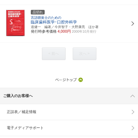
品切れ
言語聴覚士のための
臨床歯科医学･口腔外科学
道健一 編著／今井智子・大野康亮 ほか著
発行時参考価格
4,000円
2000年10月発行
< 前へ
次へ >
ご購入のお客様へ
正誤表／補足情報
電子メディアサポート