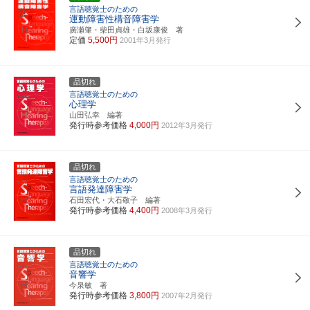
言語聴覚士のための
運動障害性構音障害学
廣瀬肇・柴田貞雄・白坂康俊 著
定価
5,500円
2001年3月発行
品切れ
言語聴覚士のための
心理学
山田弘幸 編著
発行時参考価格
4,000円
2012年3月発行
品切れ
言語聴覚士のための
言語発達障害学
石田宏代・大石敬子 編著
発行時参考価格
4,400円
2008年3月発行
品切れ
言語聴覚士のための
音響学
今泉敏 著
発行時参考価格
3,800円
2007年2月発行