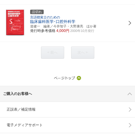
品切れ
言語聴覚士のための
臨床歯科医学･口腔外科学
道健一 編著／今井智子・大野康亮 ほか著
発行時参考価格
4,000円
2000年10月発行
< 前へ
次へ >
ご購入のお客様へ
正誤表／補足情報
電子メディアサポート