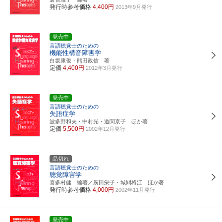
発行時参考価格
4,400円
2013年9月発行
発売中
言語聴覚士のための
機能性構音障害学
白坂康俊・熊田政信 著
定価
4,400円
2012年3月発行
発売中
言語聴覚士のための
失語症学
波多野和夫・中村光・道関京子 ほか著
定価
5,500円
2002年12月発行
品切れ
言語聴覚士のための
聴覚障害学
喜多村健 編著／廣田栄子・城間将江 ほか著
発行時参考価格
4,000円
2002年11月発行
発売中