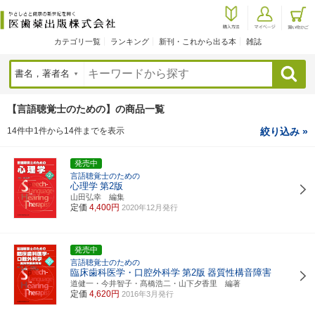
カテゴリ一覧
ランキング
新刊・これから出る本
雑誌
検索
【言語聴覚士のための】の商品一覧
14件中1件から14件までを表示
絞り込み »
発売中
言語聴覚士のための
心理学
第2版
山田弘幸 編集
定価
4,400円
2020年12月発行
発売中
言語聴覚士のための
臨床歯科医学・口腔外科学
第2版
器質性構音障害
道健一・今井智子・髙橋浩二・山下夕香里 編著
定価
4,620円
2016年3月発行