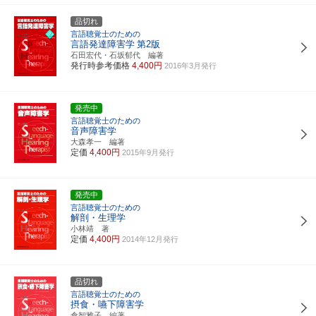
品切れ
言語聴覚士のための
言語発達障害学
第2版
石田宏代・石坂郁代 編著
発行時参考価格
4,400円
2016年3月発行
発売中
言語聴覚士のための
音声障害学
大森孝一 編著
定価
4,400円
2015年9月発行
発売中
言語聴覚士のための
解剖・生理学
小林靖 著
定価
4,400円
2014年12月発行
品切れ
言語聴覚士のための
摂食・嚥下障害学
倉智雅子 編著