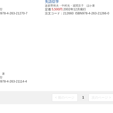
失語症学
波多野和夫・中村光・道関京子 ほか著
発行
定価
5,500円
2002年12月発行
8-4-263-21270-7
注文コード：212660 ISBN978-4-263-21266-0
 著
発行
8-4-263-21114-4
< 前のページ
1
次のページ >