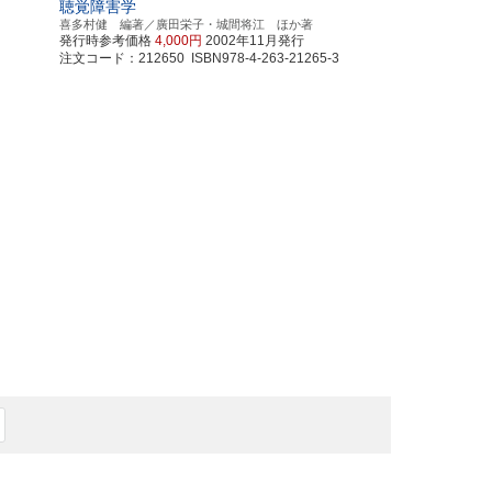
聴覚障害学
喜多村健 編著／廣田栄子・城間将江 ほか著
発行時参考価格
4,000円
2002年11月発行
注文コード：212650 ISBN978-4-263-21265-3