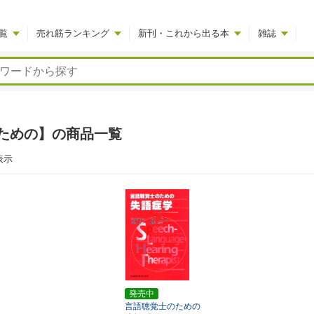
覧
売れ筋ランキング
新刊・これから出る本
雑誌
ための】の商品一覧
表示
発売中
言語聴覚士のための