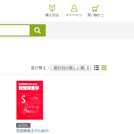
購入方法
マイページ
買い物かご
検索
並び替え：
品切れ
言語聴覚士のための