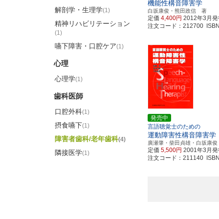
機能性構音障害学
解剖学・生理学
(1)
白坂康俊・熊田政信 著
定価
4,400円
2012年3月
精神リハビリテーション
注文コード：212700 ISBN97
(1)
嚥下障害・口腔ケア
(1)
心理
心理学
(1)
歯科医師
口腔外科
(1)
発売中
摂食嚥下
(1)
言語聴覚士のための
運動障害性構音障害学
障害者歯科/老年歯科
(4)
廣瀬肇・柴田貞雄・白坂康俊
定価
5,500円
2001年3月
隣接医学
(1)
注文コード：211140 ISBN97