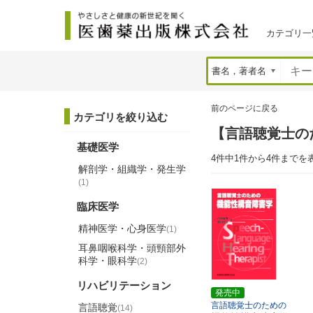
カテゴリ一
前のページに戻る
カテゴリを絞り込む
【言語聴覚士の
基礎医学
4件中1件から4件までを
解剖学・組織学・発生学
(1)
臨床医学
精神医学・心身医学
(1)
耳鼻咽喉科学・頭頸部外
科学・眼科学
(2)
リハビリテーション
発売中
言語聴覚士のための
言語聴覚
(14)