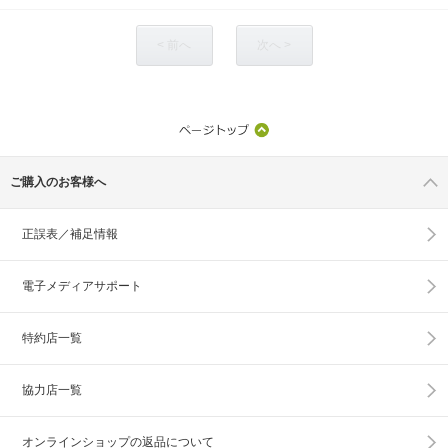
< 前へ
次へ >
ご購入のお客様へ
正誤表／補足情報
電子メディアサポート
特約店一覧
協力店一覧
オンラインショップの
返品について