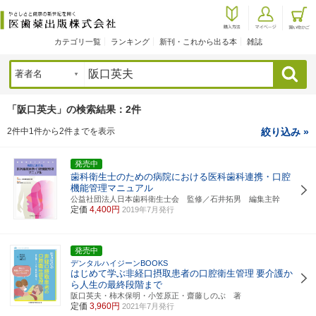
カテゴリ一覧
ランキング
新刊・これから出る本
雑誌
検索
「阪口英夫」の検索結果：2件
2件中1件から2件までを表示
絞り込み »
発売中
歯科衛生士のための病院における医科歯科連携・口腔
機能管理マニュアル
公益社団法人日本歯科衛生士会 監修／石井拓男 編集主幹
定価
4,400円
2019年7月発行
発売中
デンタルハイジーンBOOKS
はじめて学ぶ非経口摂取患者の口腔衛生管理
要介護か
ら人生の最終段階まで
阪口英夫・柿木保明・小笠原正・齋藤しのぶ 著
定価
3,960円
2021年7月発行