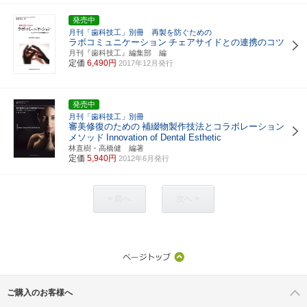
発売中
月刊「歯科技工」別冊 再製を防ぐための
ラボコミュニケーション
チェアサイドとの連携のコツ
月刊『歯科技工』編集部 編
定価
6,490円
2017年12月発行
発売中
月刊「歯科技工」別冊
審美修復のための
補綴物製作技法とコラボレーション
メソッド
Innovation of Dental Esthetic
林直樹・高橋健 編著
定価
5,940円
2012年6月発行
< 前へ
次へ >
ご購入のお客様へ