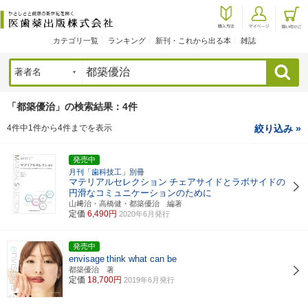
カテゴリ一覧
ランキング
新刊・これから出る本
雑誌
検索
「都築優治」の検索結果：4件
4件中1件から4件までを表示
絞り込み »
発売中
月刊「歯科技工」別冊
マテリアルセレクション
チェアサイドとラボサイドの
円滑なコミュニケーションのために
山﨑治・高橋健・都築優治 編著
定価
6,490円
2020年6月発行
発売中
envisage
think what can be
都築優治 著
定価
18,700円
2019年6月発行