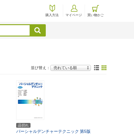
購入方法
マイページ
買い物かご
検索
並び替え：
品切れ
パーシャルデンチャーテクニック
第5版