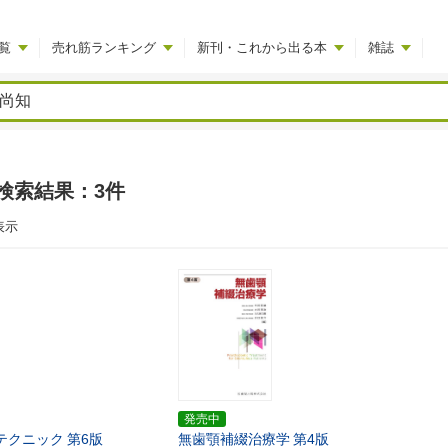
覧
売れ筋ランキング
新刊・これから出る本
雑誌
検索結果：3件
表示
発売中
テクニック
第6版
無歯顎補綴治療学
第4版