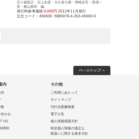
五十嵐順正・石上友彦・大久保力廣・岡崎定司・馬場一
美・横山敦郎 編
発行時参考価格
9,000円
2012年11月発行
注文コード：456600 ISBN978-4-263-45660-6
案内
その他
案内
ご利用にあたって
拶
サイトマップ
情報
刊行全図書検索
い合わせ
電子公告
T US
個人情報保護方針
00周年
特定個人情報の適正な
取扱いに関する基本方針