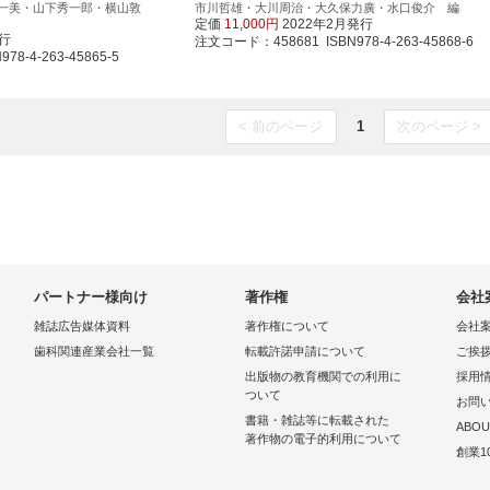
一美・山下秀一郎・横山敦
市川哲雄・大川周治・大久保力廣・水口俊介 編
定価
11,000円
2022年2月発行
発行
注文コード：458681 ISBN978-4-263-45868-6
8-4-263-45865-5
< 前のページ
1
次のページ >
パートナー様向け
著作権
会社
雑誌広告媒体資料
著作権について
会社
歯科関連産業会社一覧
転載許諾申請について
ご挨
出版物の教育機関での利用に
採用
ついて
お問
書籍・雑誌等に転載された
ABOU
著作物の電子的利用について
創業1