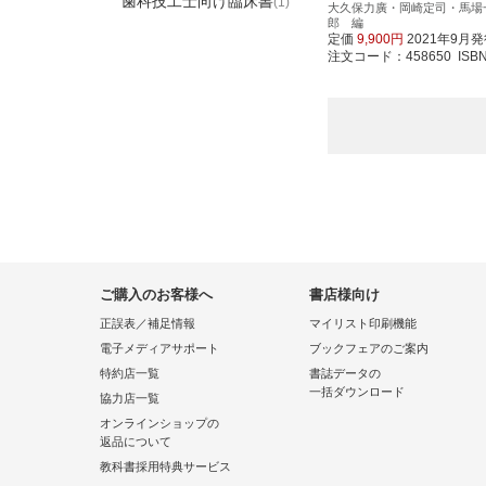
歯科技工士向け臨床書
(1)
大久保力廣・岡崎定司・馬場
郎 編
定価
9,900円
2021年9月
注文コード：458650 ISBN97
ご購入のお客様へ
書店様向け
正誤表／補足情報
マイリスト印刷機能
電子メディアサポート
ブックフェアのご案内
特約店一覧
書誌データの
一括ダウンロード
協力店一覧
オンラインショップの
返品について
教科書採用特典サービス