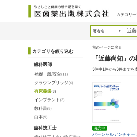
カテゴリ一
前のページに戻る
カテゴリを絞り込む
「近藤尚知」の
歯科医師
3件中1件から3件までを
補綴一般/咬合
(11)
クラウンブリッジ
(4)
有床義歯
(3)
インプラント
(2)
教科書
(9)
白本
(9)
歯科技工士
発売中
パーシャルデンチャー