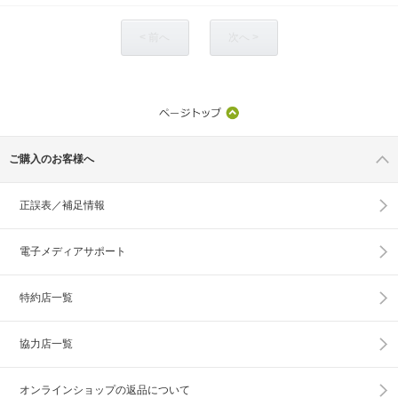
< 前へ
次へ >
ご購入のお客様へ
正誤表／補足情報
電子メディアサポート
特約店一覧
協力店一覧
オンラインショップの
返品について