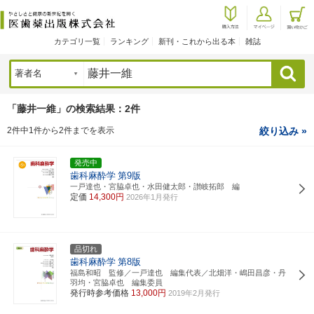
カテゴリ一覧
ランキング
新刊・これから出る本
雑誌
検索
「藤井一維」の検索結果：2件
2件中1件から2件までを表示
絞り込み »
発売中
歯科麻酔学
第9版
一戸達也・宮脇卓也・水田健太郎・讃岐拓郎 編
定価
14,300円
2026年1月発行
品切れ
歯科麻酔学
第8版
福島和昭 監修／一戸達也 編集代表／北畑洋・嶋田昌彦・丹
羽均・宮脇卓也 編集委員
発行時参考価格
13,000円
2019年2月発行