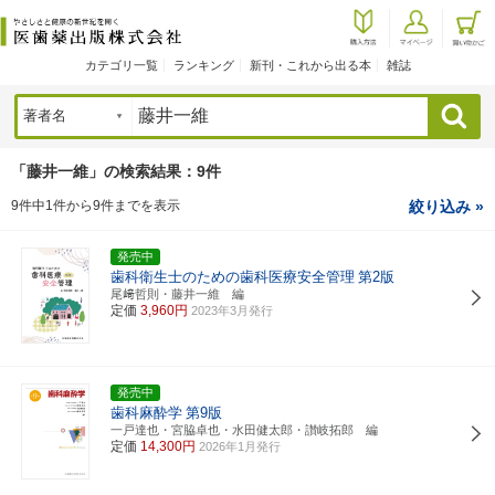
カテゴリ一覧
ランキング
新刊・これから出る本
雑誌
検索
「藤井一維」の検索結果：9件
9件中1件から9件までを表示
絞り込み »
発売中
歯科衛生士のための歯科医療安全管理
第2版
尾﨑哲則・藤井一維 編
定価
3,960円
2023年3月発行
発売中
歯科麻酔学
第9版
一戸達也・宮脇卓也・水田健太郎・讃岐拓郎 編
定価
14,300円
2026年1月発行