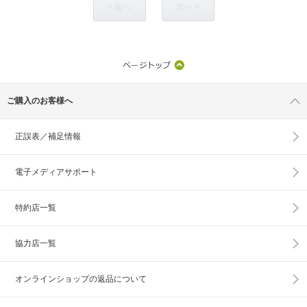
< 前へ
次へ >
ご購入のお客様へ
正誤表／補足情報
電子メディアサポート
特約店一覧
協力店一覧
オンラインショップの
返品について