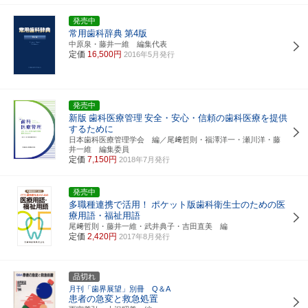
発売中
常用歯科辞典
第4版
中原泉・藤井一維 編集代表
定価
16,500円
2016年5月発行
発売中
新版
歯科医療管理
安全・安心・信頼の歯科医療を提供
するために
日本歯科医療管理学会 編／尾﨑哲則・福澤洋一・瀬川洋・藤
井一維 編集委員
定価
7,150円
2018年7月発行
発売中
多職種連携で活用！
ポケット版歯科衛生士のための医
療用語・福祉用語
尾﨑哲則・藤井一維・武井典子・吉田直美 編
定価
2,420円
2017年8月発行
品切れ
月刊「歯界展望」別冊 Q＆A
患者の急変と救急処置