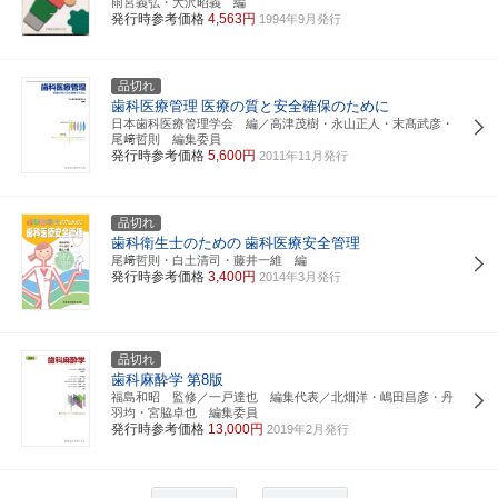
雨宮義弘・大沢昭義 編
発行時参考価格
4,563円
1994年9月発行
品切れ
歯科医療管理
医療の質と安全確保のために
日本歯科医療管理学会 編／高津茂樹・永山正人・末髙武彦・
尾﨑哲則 編集委員
発行時参考価格
5,600円
2011年11月発行
品切れ
歯科衛生士のための
歯科医療安全管理
尾﨑哲則・白土清司・藤井一維 編
発行時参考価格
3,400円
2014年3月発行
品切れ
歯科麻酔学
第8版
福島和昭 監修／一戸達也 編集代表／北畑洋・嶋田昌彦・丹
羽均・宮脇卓也 編集委員
発行時参考価格
13,000円
2019年2月発行