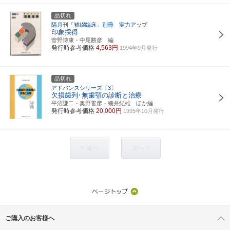
品切れ
隔月刊「補綴臨床」別冊 実力アップ
印象採得
菅野博康・中尾勝彦 編
発行時参考価格
4,563円
1994年9月発行
品切れ
アドバンスシリーズ〔3〕
欠損歯列･無歯顎の診断と治療
平沼謙二・奥野善彦・細井紀雄 ほか編
発行時参考価格
20,000円
1995年10月発行
< 前へ
次へ >
ご購入のお客様へ