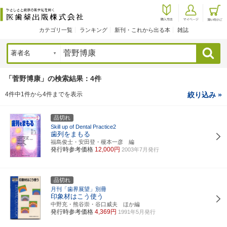
カテゴリ一覧
ランキング
新刊・これから出る本
雑誌
検索
「菅野博康」の検索結果：4件
4件中1件から4件までを表示
絞り込み »
品切れ
Skill up of Dental Practice2
歯列をまもる
福島俊士・安田登・榎本一彦 編
発行時参考価格
12,000円
2003年7月発行
品切れ
月刊「歯界展望」別冊
印象材はこう使う
中野充・熊谷崇・谷口威夫 ほか編
発行時参考価格
4,369円
1991年5月発行