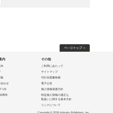
案内
その他
案内
ご利用にあたって
拶
サイトマップ
情報
刊行全図書検索
い合わせ
電子公告
T US
個人情報保護方針
00周年
特定個人情報の適正な
取扱いに関する基本方針
リンクについて
Copyright © 2026 Ishiyaku Publishers, Inc.