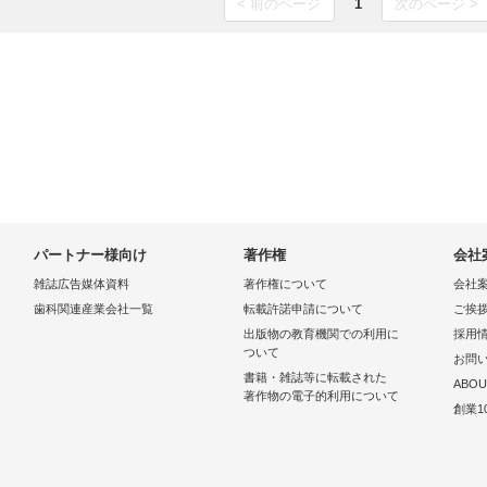
< 前のページ
1
次のページ >
パートナー様向け
著作権
会社
雑誌広告媒体資料
著作権について
会社
歯科関連産業会社一覧
転載許諾申請について
ご挨
出版物の教育機関での利用に
採用
ついて
お問
書籍・雑誌等に転載された
ABOU
著作物の電子的利用について
創業1