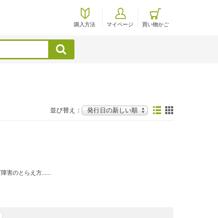
購入方法
マイページ
買い物かご
検索
並び替え：
とらえ方......