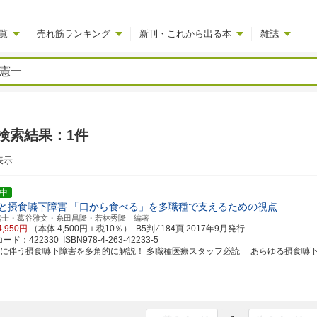
覧
売れ筋ランキング
新刊・これから出る本
雑誌
検索結果：1件
表示
中
と摂食嚥下障害
「口から食べる」を多職種で支えるための視点
篤士・葛谷雅文・糸田昌隆・若林秀隆 編著
4,950円
（本体 4,500円＋税10％） B5判 ⁄ 184頁
2017年9月発行
ド：422330 ISBN978-4-263-42233-5
化に伴う摂食嚥下障害を多角的に解説！ 多職種医療スタッフ必読 あらゆる摂食嚥下障害の