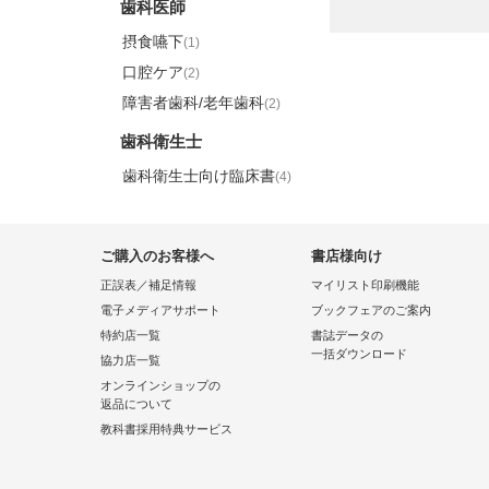
歯科医師
摂食嚥下
(1)
口腔ケア
(2)
障害者歯科/老年歯科
(2)
歯科衛生士
歯科衛生士向け臨床書
(4)
ご購入のお客様へ
書店様向け
正誤表／補足情報
マイリスト印刷機能
電子メディアサポート
ブックフェアのご案内
特約店一覧
書誌データの
一括ダウンロード
協力店一覧
オンラインショップの
返品について
教科書採用特典サービス