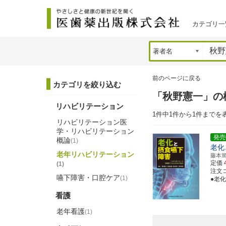
カテゴリ一
前のページに戻る
カテゴリを絞り込む
「秋野憲一」の
リハビリテーション
1件中1件から1件までを
リハビリテーション医
学・リハビリテーション
発売
概論
(1)
老化
老年リハビリテーション
藤本
定価
(1)
注文コー
嚥下障害・口腔ケア
(1)
●老
看護
老年看護
(1)