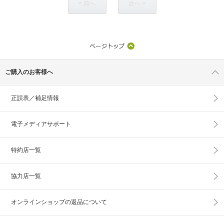
< 前へ
次へ >
ご購入のお客様へ
正誤表／補足情報
電子メディアサポート
特約店一覧
協力店一覧
オンラインショップの
返品について