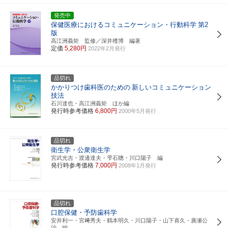
発売中
保健医療におけるコミュニケーション・行動科学
第2
版
高江洲義矩 監修／深井穫博 編著
定価
5,280円
2022年2月発行
品切れ
かかりつけ歯科医のための
新しいコミュニケーション
技法
石川達也・高江洲義矩 ほか編
発行時参考価格
6,800円
2000年5月発行
品切れ
衛生学・公衆衛生学
宮武光吉・渡邊達夫・雫石聰・川口陽子 編
発行時参考価格
7,000円
2008年1月発行
品切れ
口腔保健・予防歯科学
安井利一・宮﨑秀夫・鶴本明久・川口陽子・山下喜久・廣瀬公
治 編