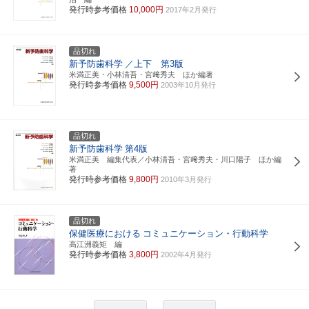
発行時参考価格
10,000円
2017年2月発行
品切れ
新予防歯科学
／上下 第3版
米満正美・小林清吾・宮﨑秀夫 ほか編著
発行時参考価格
9,500円
2003年10月発行
品切れ
新予防歯科学
第4版
米満正美 編集代表／小林清吾・宮﨑秀夫・川口陽子 ほか編
著
発行時参考価格
9,800円
2010年3月発行
品切れ
保健医療における
コミュニケーション・行動科学
高江洲義矩 編
発行時参考価格
3,800円
2002年4月発行