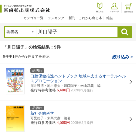
カテゴリ一覧
ランキング
新刊・これから出る本
雑誌
検索
「川口陽子」の検索結果：9件
9件中1件から9件までを表示
絞り込み »
品切れ
口腔保健推進ハンドブック
地域を支えるオーラルヘル
スプロモーション
深井穫博・池主憲夫・川口陽子・米山武義 編
発行時参考価格
6,400円
2009年9月発行
品切れ
新社会歯科学
可児徳子・末髙武彦 編著
発行時参考価格
4,500円
2005年2月発行