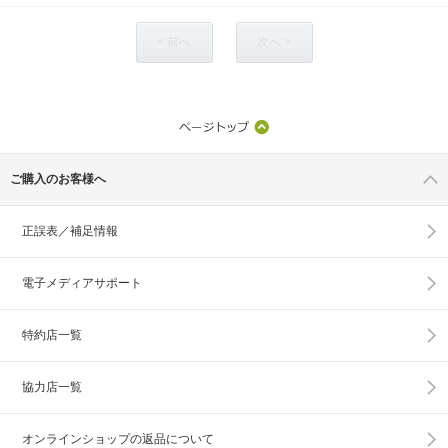
< 前へ
次へ >
ご購入のお客様へ
正誤表／補足情報
電子メディアサポート
特約店一覧
協力店一覧
オンラインショップの
返品について