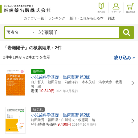
カテゴリ一覧
ランキング
新刊・これから出る本
雑誌
検索
「岩瀬陽子」の検索結果：2件
2件中1件から2件までを表示
絞り込み »
発売中
小児歯科学基礎・臨床実習
第3版
白川哲夫・朝田芳信・苅部洋行・木本茂成・清水武彦・牧憲
司 編
定価
10,340円
2021年3月発行
品切れ
小児歯科学基礎・臨床実習
第2版
前田隆秀・福田理・白川哲夫・牧憲司 編
発行時参考価格
9,400円
2014年10月発行