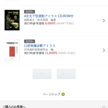
品切れ
4次元下顎運動アトラス
CD-ROM付
福島俊士・鈴木直樹 編著
発行時参考価格
8,000円
2004年7月発行
品切れ
口腔画像診断アトラス
日本歯科放射線学会 編
発行時参考価格
11,000円
1994年7月発行
< 前へ
次へ >
ご購入のお客様へ