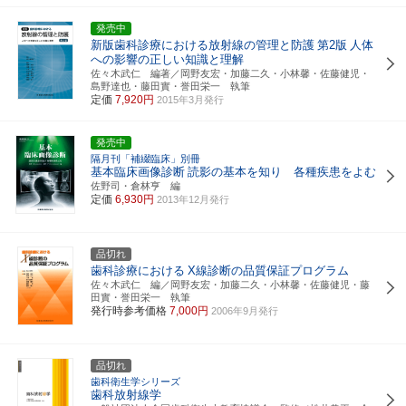
発売中
新版歯科診療における放射線の管理と防護
第2版
人体
への影響の正しい知識と理解
佐々木武仁 編著／岡野友宏・加藤二久・小林馨・佐藤健児・
島野達也・藤田實・誉田栄一 執筆
定価
7,920円
2015年3月発行
発売中
隔月刊「補綴臨床」別冊
基本臨床画像診断
読影の基本を知り 各種疾患をよむ
佐野司・倉林亨 編
定価
6,930円
2013年12月発行
品切れ
歯科診療における
X線診断の品質保証プログラム
佐々木武仁 編／岡野友宏・加藤二久・小林馨・佐藤健児・藤
田實・誉田栄一 執筆
発行時参考価格
7,000円
2006年9月発行
品切れ
歯科衛生学シリーズ
歯科放射線学