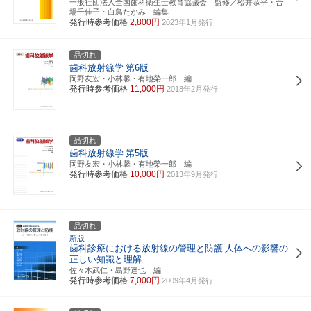
一般社団法人全国歯科衛生士教育協議会 監修／松井恭平・合
場千佳子・白鳥たかみ 編集
発行時参考価格
2,800円
2023年1月発行
品切れ
歯科放射線学
第6版
岡野友宏・小林馨・有地榮一郎 編
発行時参考価格
11,000円
2018年2月発行
品切れ
歯科放射線学
第5版
岡野友宏・小林馨・有地榮一郎 編
発行時参考価格
10,000円
2013年9月発行
品切れ
新版
歯科診療における放射線の管理と防護
人体への影響の
正しい知識と理解
佐々木武仁・島野達也 編
発行時参考価格
7,000円
2009年4月発行