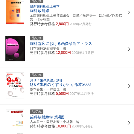
品切れ
最新歯科衛生士教本
歯科放射線
全国歯科衛生士教育協議会 監修／松井恭平 ほか編／岡野友
宏 ほか執筆
発行時参考価格
2,800円
2009年2月発行
品切れ
歯科臨床における画像診断アトラス
日本歯科放射線学会 編
発行時参考価格
12,000円
2008年1月発行
品切れ
月刊「歯界展望」別冊
Q＆A歯科のくすりがわかる本2008
坂本春生・一戸達也 編
発行時参考価格
5,500円
2007年11月発行
品切れ
歯科放射線学
第4版
古本啓一・岡野友宏・小林馨 編
発行時参考価格
10,000円
2006年5月発行