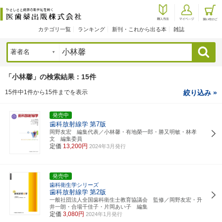
カテゴリ一覧
ランキング
新刊・これから出る本
雑誌
検索
「小林馨」の検索結果：15件
15件中1件から15件までを表示
絞り込み »
発売中
歯科放射線学
第7版
岡野友宏 編集代表／小林馨・有地榮一郎・勝又明敏・林孝
文 編集委員
定価
13,200円
2024年3月発行
発売中
歯科衛生学シリーズ
歯科放射線学
第2版
一般社団法人全国歯科衛生士教育協議会 監修／岡野友宏・升
井一朗・合場千佳子・片岡あい子 編集
定価
3,080円
2024年1月発行