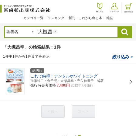
カテゴリ一覧
ランキング
新刊・これから出る本
雑誌
検索
「大槻昌幸」の検索結果：1件
1件中1件から1件までを表示
絞り込み »
品切れ
これで納得！デンタルホワイトニング
加藤純二・金子潤・大槻昌幸・守矢佳世子 編著
発行時参考価格
7,400円
2012年7月発行
< 前へ
次へ >