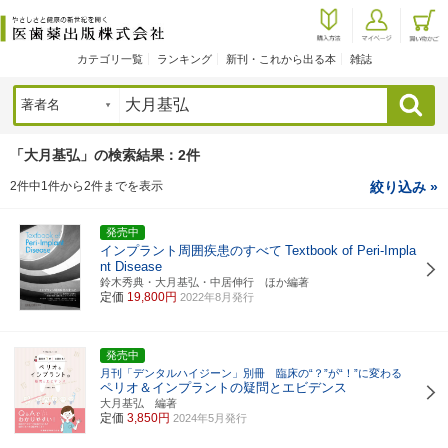
カテゴリ一覧
ランキング
新刊・これから出る本
雑誌
検索
「大月基弘」の検索結果：2件
2件中1件から2件までを表示
絞り込み »
発売中
インプラント周囲疾患のすべて
Textbook of Peri-Impla
nt Disease
鈴木秀典・大月基弘・中居伸行 ほか編著
定価
19,800円
2022年8月発行
発売中
月刊「デンタルハイジーン」別冊 臨床の“？”が“！”に変わる
ペリオ＆インプラントの疑問とエビデンス
大月基弘 編著
定価
3,850円
2024年5月発行