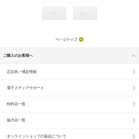
< 前へ
次へ >
ご購入のお客様へ
正誤表／補足情報
電子メディアサポート
特約店一覧
協力店一覧
オンラインショップの
返品について