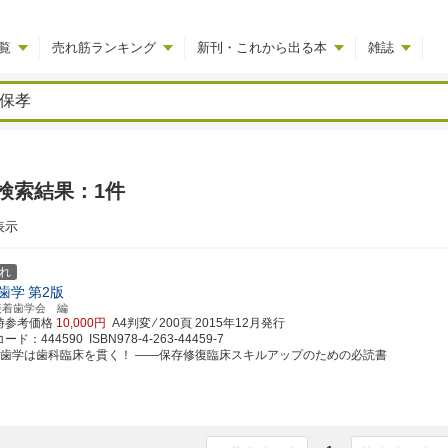
覧
売れ筋ランキング
新刊・これから出る本
雑誌
検索結果：1件
表示
れ
歯学
第2版
接着歯学会 編
時参考価格
10,000円
A4判変 ⁄ 200頁
2015年12月発行
ド：444590 ISBN978-4-263-44459-7
着歯学は歯科臨床を貫く！ ――保存修復臨床スキルアップのための必読書