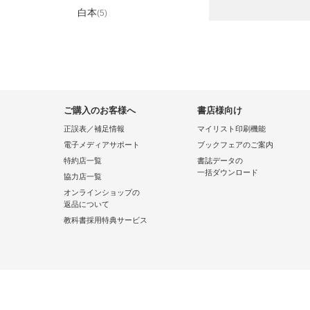
白本
(5)
ご購入のお客様へ
書店様向け
正誤表／補足情報
マイリスト印刷機能
電子メディアサポート
ブックフェアのご案内
特約店一覧
書誌データの
一括ダウンロード
協力店一覧
オンラインショップの
返品について
教科書採用特典サービス