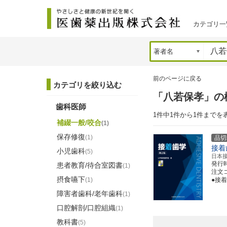
カテゴリ一
前のページに戻る
カテゴリを絞り込む
「八若保孝」の
歯科医師
1件中1件から1件までを
補綴一般/咬合
(1)
保存修復
(1)
品切
接着
小児歯科
(5)
日本
発行
患者教育/待合室図書
(1)
注文コー
摂食嚥下
(1)
●接
障害者歯科/老年歯科
(1)
口腔解剖/口腔組織
(1)
教科書
(5)