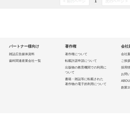
< 前のページ
1
次のページ >
パートナー様向け
著作権
会社
雑誌広告媒体資料
著作権について
会社
歯科関連産業会社一覧
転載許諾申請について
ご挨
出版物の教育機関での利用に
採用
ついて
お問
書籍・雑誌等に転載された
ABOU
著作物の電子的利用について
創業1