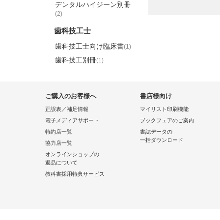
デンタルハイジーン別冊
(2)
歯科技工士
歯科技工士向け臨床書
(1)
歯科技工別冊
(1)
ご購入のお客様へ
書店様向け
正誤表／補足情報
マイリスト印刷機能
電子メディアサポート
ブックフェアのご案内
特約店一覧
書誌データの
一括ダウンロード
協力店一覧
オンラインショップの
返品について
教科書採用特典サービス