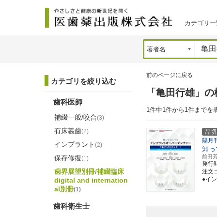
カテゴリ一
前のページに戻る
カテゴリを絞り込む
「亀田行雄」の
歯科医師
1件中1件から1件までを
補綴一般/咬合
(3)
有床義歯
(2)
品切
隔月
インプラント
(2)
知っ
前田
保存修復
(1)
発行
歯界展望別冊/補綴臨床
注文コ
●イ
digital and internation
al別冊
(1)
歯科衛生士