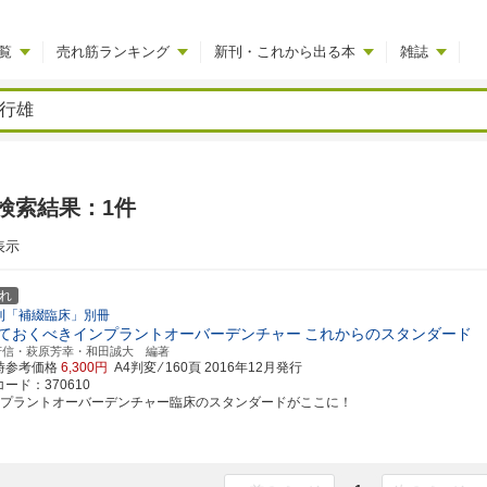
覧
売れ筋ランキング
新刊・これから出る本
雑誌
検索結果：1件
表示
れ
刊「補綴臨床」別冊
ておくべきインプラントオーバーデンチャー
これからのスタンダード
芳信・萩原芳幸・和田誠大 編著
時参考価格
6,300円
A4判変 ⁄ 160頁
2016年12月発行
ード：370610
ンプラントオーバーデンチャー臨床のスタンダードがここに！