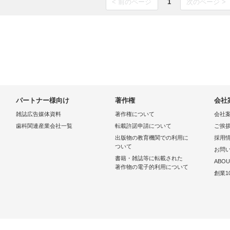
< 前のページ
1
次のページ >
パートナー様向け
著作権
会社
雑誌広告媒体資料
著作権について
会社
歯科関連産業会社一覧
転載許諾申請について
ご挨
出版物の教育機関での利用に
採用
ついて
お問
書籍・雑誌等に転載された
ABOU
著作物の電子的利用について
創業1