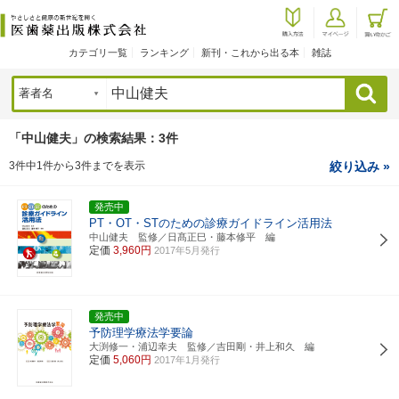
カテゴリ一覧
ランキング
新刊・これから出る本
雑誌
検索
「中山健夫」の検索結果：3件
3件中1件から3件までを表示
絞り込み »
発売中
PT・OT・STのための診療ガイドライン活用法
中山健夫 監修／日髙正巳・藤本修平 編
定価
3,960円
2017年5月発行
発売中
予防理学療法学要論
大渕修一・浦辺幸夫 監修／吉田剛・井上和久 編
定価
5,060円
2017年1月発行