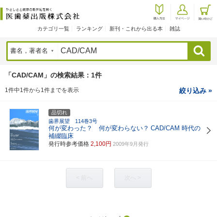
カテゴリ一覧
ランキング
新刊・これから出る本
雑誌
検索
「CAD/CAM」の検索結果：1件
1件中1件から1件までを表示
絞り込み »
品切れ
歯界展望 114巻3号
何が変わった？ 何が変わらない？
CAD/CAM 時代の
補綴臨床
発行時参考価格
2,100円
2009年9月発行
< 前へ
次へ >