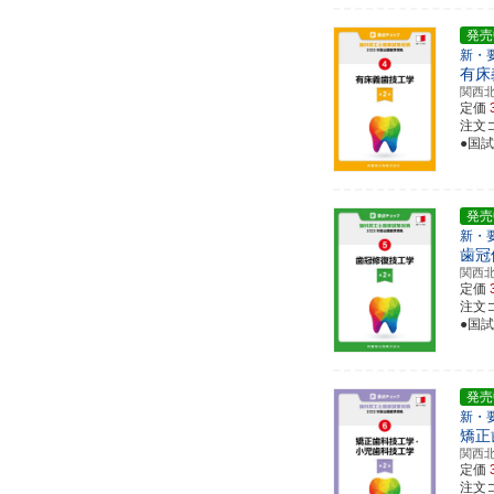
発売
新・
有床
関西
定価
注文コー
●国
発売
新・
歯冠
関西
定価
注文コー
●国
発売
新・
矯正
関西
定価
注文コー