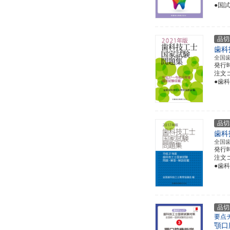
●国
品切
歯科
全国
発行
注文コー
●歯
品切
歯科
全国
発行
注文コー
●歯
品切
要点
顎口