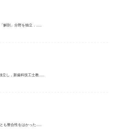
」分野を独立．......
，新歯科技工士教......
合性をはかった......