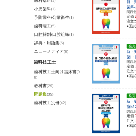
歯科矯正
(1)
新・
歯科
小児歯科
(1)
関西
定価
予防歯科/公衆衛生
(1)
注文コー
歯科理工
(5)
●国
口腔解剖/口腔組織
(1)
辞典・用語集
(5)
発売
ニューメディア
(6)
新・
歯・
歯科技工士
関西
定価
注文コー
歯科技工士向け臨床書
(9
●国
8)
教科書
(29)
問題集
(35)
発売
新・
歯科技工別冊
(42)
歯科
関西
定価
注文コー
●国