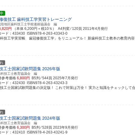
中
修復技工
歯科技工学実習トレーニング
北陸地区歯科技工士学校連絡協議会 編
6,820円
（本体 6,200円＋税10％） A4判変 ⁄ 120頁
2011年4月発行
ド：433430 ISBN978-4-263-43343-0
歯科技工学実習帳 歯冠修復技工学」をリニューアル！ 新歯科技工士教本の教育内容とも整
れ
技工士国家試験問題集
2026年版
歯科技工士教育協議会 編
時参考価格
6,800円
B5判 ⁄ 544頁
2025年7月発行
ド：432430 ISBN978-4-263-43243-3
科技工士国家試験問題集の決定版！ これで対策は万全！ 実力と知識をチェックして
れ
技工士国家試験問題集
2024年版
歯科技工士教育協議会 編
時参考価格
6,300円
B5判 ⁄ 528頁
2023年9月発行
ド：432410 ISBN978-4-263-43241-9