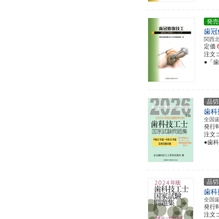
発売
歯冠
関西
定価
注文コー
●「
品切
歯科
全国
発行
注文コー
●歯
品切
歯科
全国
発行
注文コー