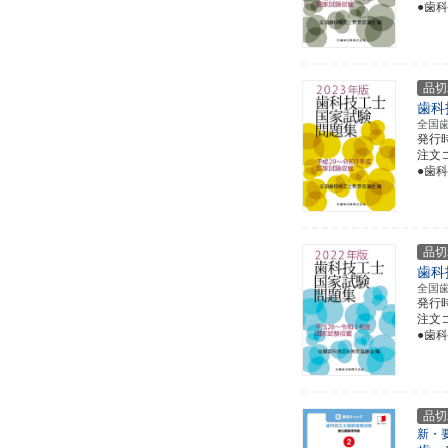
●歯
品切
歯科
全国
発行
注文コー
●歯
品切
歯科
全国
発行
注文コー
●歯
品切
新・