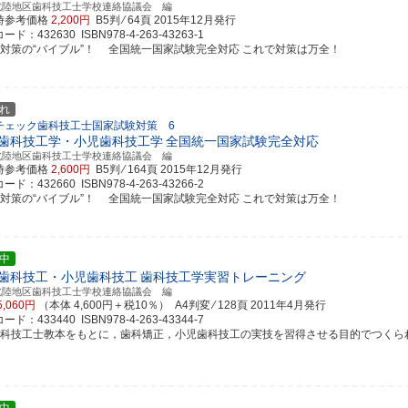
北陸地区歯科技工士学校連絡協議会 編
時参考価格
2,200円
B5判 ⁄ 64頁
2015年12月発行
ド：432630 ISBN978-4-263-43263-1
試対策の“バイブル”！ 全国統一国家試験完全対応 これで対策は万全！
れ
チェック歯科技工士国家試験対策 6
歯科技工学・小児歯科技工学
全国統一国家試験完全対応
北陸地区歯科技工士学校連絡協議会 編
時参考価格
2,600円
B5判 ⁄ 164頁
2015年12月発行
ド：432660 ISBN978-4-263-43266-2
試対策の“バイブル”！ 全国統一国家試験完全対応 これで対策は万全！
中
歯科技工・小児歯科技工
歯科技工学実習トレーニング
北陸地区歯科技工士学校連絡協議会 編
5,060円
（本体 4,600円＋税10％） A4判変 ⁄ 128頁
2011年4月発行
ド：433440 ISBN978-4-263-43344-7
歯科技工士教本をもとに，歯科矯正，小児歯科技工の実技を習得させる目的でつくら