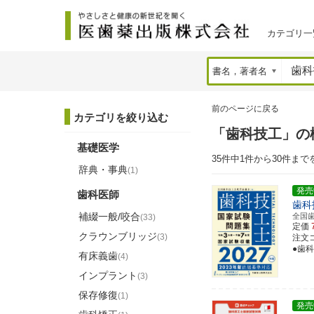
カテゴリ一
前のページに戻る
カテゴリを絞り込む
「歯科技工」の
基礎医学
35件中1件から30件まで
辞典・事典
(1)
発売
歯科医師
歯科
補綴一般/咬合
全国
(33)
定価
クラウンブリッジ
(3)
注文コー
●歯
有床義歯
(4)
インプラント
(3)
保存修復
(1)
発売