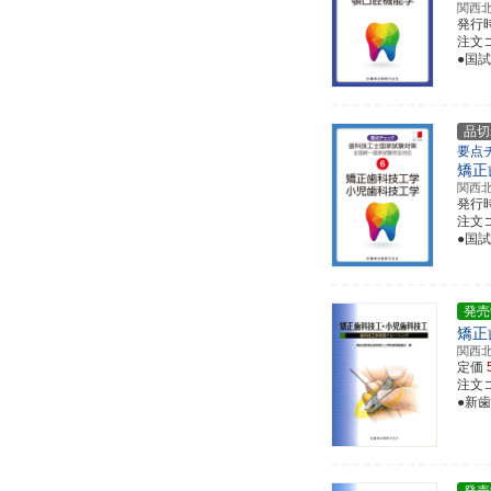
関西
発行
注文コー
●国
品切
要点
矯正
関西
発行
注文コー
●国
発売
矯正
関西
定価
注文コー
●新