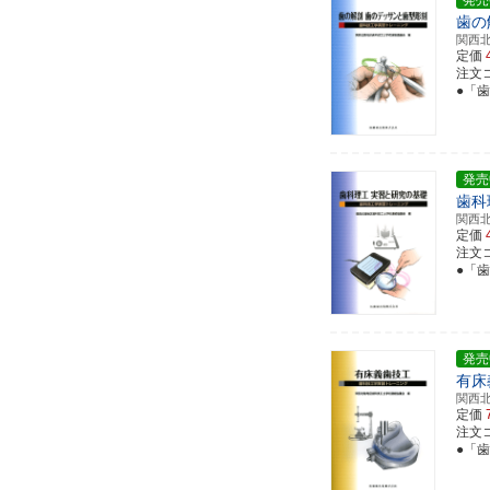
発売
歯の
関西
定価
注文コー
●「
発売
歯科
関西
定価
注文コー
●「
発売
有床
関西
定価
注文コー
●「