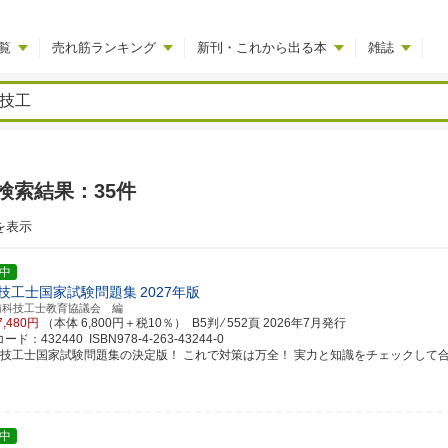
覧
売れ筋ランキング
新刊・これから出る本
雑誌
検索結果：35件
を表示
中
技工士国家試験問題集
2027年版
歯科技工士教育協議会 編
7,480円
（本体 6,800円＋税10％） B5判 ⁄ 552頁
2026年7月発行
ド：432440 ISBN978-4-263-43244-0
科技工士国家試験問題集の決定版！ これで対策は万全！ 実力と知識をチェックして
中