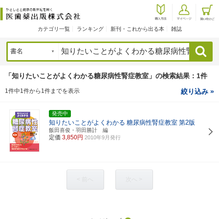
カテゴリ一覧
ランキング
新刊・これから出る本
雑誌
検索
「知りたいことがよくわかる糖尿病性腎症教室」の検索結果：1件
1件中1件から1件までを表示
絞り込み »
発売中
知りたいことがよくわかる
糖尿病性腎症教室
第2版
飯田喜俊・羽田勝計 編
定価
3,850円
2010年9月発行
< 前へ
次へ >