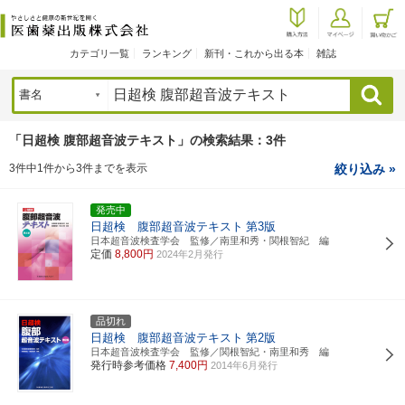
カテゴリ一覧
ランキング
新刊・これから出る本
雑誌
検索
「日超検 腹部超音波テキスト」の検索結果：3件
3件中1件から3件までを表示
絞り込み »
発売中
日超検 腹部超音波テキスト
第3版
日本超音波検査学会 監修／南里和秀・関根智紀 編
定価
8,800円
2024年2月発行
品切れ
日超検 腹部超音波テキスト
第2版
日本超音波検査学会 監修／関根智紀・南里和秀 編
発行時参考価格
7,400円
2014年6月発行