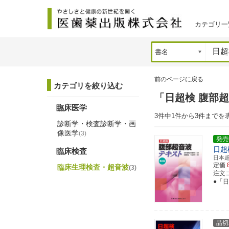
カテゴリ一
前のページに戻る
カテゴリを絞り込む
「日超検 腹部
臨床医学
3件中1件から3件までを
診断学・検査診断学・画
像医学
(3)
発売
日超
臨床検査
日本
定価
臨床生理検査・超音波
(3)
注文コー
●「
品切