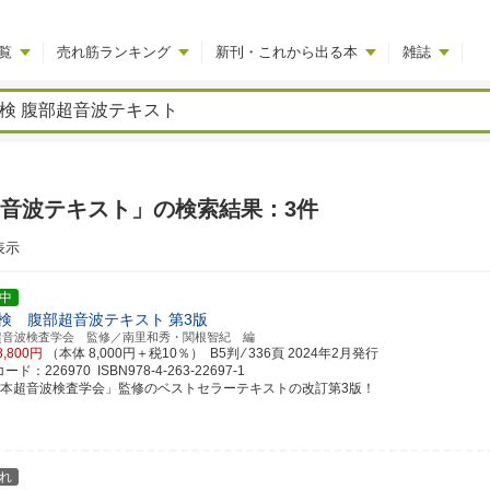
覧
売れ筋ランキング
新刊・これから出る本
雑誌
超音波テキスト」の検索結果：3件
表示
中
検 腹部超音波テキスト
第3版
超音波検査学会 監修／南里和秀・関根智紀 編
8,800円
（本体 8,000円＋税10％） B5判 ⁄ 336頁
2024年2月発行
ド：226970 ISBN978-4-263-22697-1
日本超音波検査学会」監修のベストセラーテキストの改訂第3版！
れ