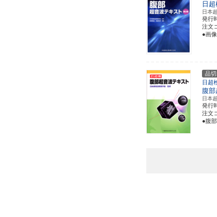
日超
日本
発行
注文コー
●画
品切
日超
腹部
日本
発行
注文コー
●腹