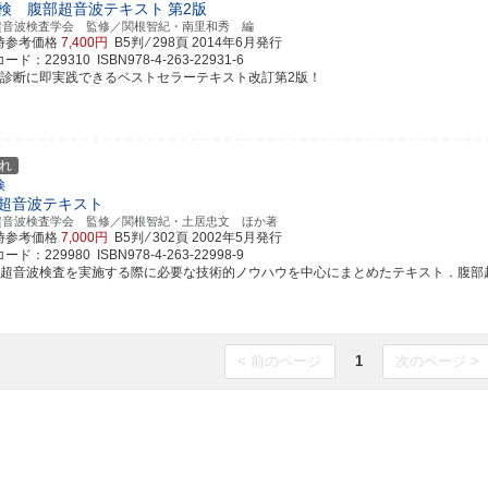
検 腹部超音波テキスト
第2版
超音波検査学会 監修／関根智紀・南里和秀 編
時参考価格
7,400円
B5判 ⁄ 298頁
2014年6月発行
ド：229310 ISBN978-4-263-22931-6
像診断に即実践できるベストセラーテキスト改訂第2版！
れ
検
超音波テキスト
超音波検査学会 監修／関根智紀・土居忠文 ほか著
時参考価格
7,000円
B5判 ⁄ 302頁
2002年5月発行
ド：229980 ISBN978-4-263-22998-9
部超音波検査を実施する際に必要な技術的ノウハウを中心にまとめたテキスト．腹部超音波
< 前のページ
1
次のページ >