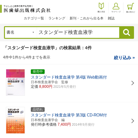
カテゴリ一覧
ランキング
新刊・これから出る本
雑誌
検索
「スタンダード検査血液学」の検索結果：4件
4件中1件から4件までを表示
絞り込み »
発売中
スタンダード検査血液学
第4版
Web動画付
日本検査血液学会 監修
定価
8,800円
2021年5月発行
品切れ
スタンダード検査血液学
第3版
CD-ROM付
日本検査血液学会 編
発行時参考価格
7,400円
2014年9月発行