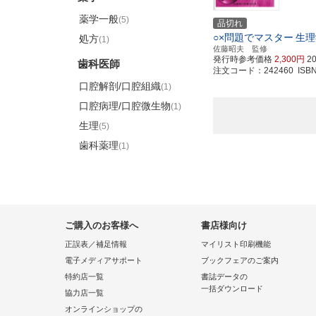
薬学一般
(5)
品切れ
○×問題でマスター
生理
処方
(1)
佐藤昭夫 監修
発行時参考価格
2,300円
2
歯科医師
注文コード：242460 ISBN97
口腔解剖/口腔組織
(1)
口腔病理/口腔微生物
(1)
生理
(5)
歯科薬理
(1)
ご購入のお客様へ
書店様向け
正誤表／補足情報
マイリスト印刷機能
電子メディアサポート
ブックフェアのご案内
特約店一覧
書誌データの
一括ダウンロード
協力店一覧
オンラインショップの