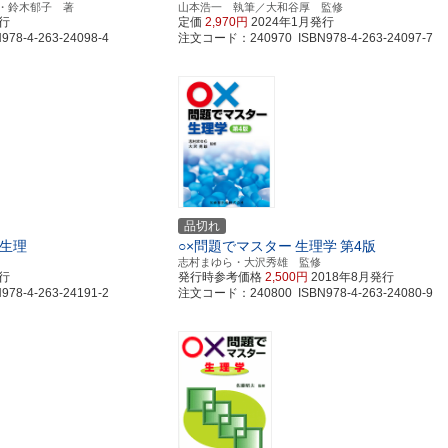
・鈴木郁子 著
山本浩一 執筆／大和谷厚 監修
発行
定価
2,970円
2024年1月発行
8-4-263-24098-4
注文コード：240970 ISBN978-4-263-24097-7
品切れ
生理
○×問題でマスター
生理学
第4版
志村まゆら・大沢秀雄 監修
発行
発行時参考価格
2,500円
2018年8月発行
8-4-263-24191-2
注文コード：240800 ISBN978-4-263-24080-9