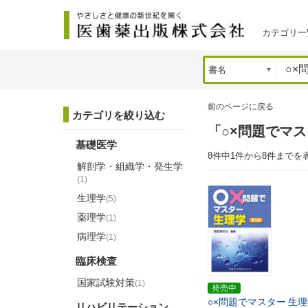
カテゴリ一
前のページに戻る
カテゴリを絞り込む
「○×問題でマ
基礎医学
8件中1件から8件までを
解剖学・組織学・発生学
(1)
生理学
(5)
薬理学
(1)
病理学
(1)
臨床検査
国家試験対策
(1)
発売中
○×問題でマスター
生理
リハビリテーション