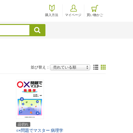
購入方法
マイページ
買い物かご
検索
並び替え：
品切れ
○×問題でマスター
病理学