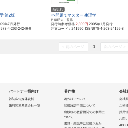
品切れ
学
第2版
○×問題でマスター
生理学
佐藤昭夫 監修
009年7月発行
発行時参考価格
2,300円
2005年1月発行
8-4-263-24246-9
注文コード：241990 ISBN978-4-263-24199-8
< 前のページ
1
次のページ >
パートナー様向け
著作権
会社
雑誌広告媒体資料
著作権について
会社
歯科関連産業会社一覧
転載許諾申請について
ご挨
出版物の教育機関での利用に
採用
ついて
お問
書籍・雑誌等に転載された
ABOU