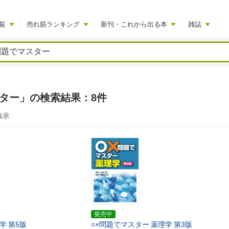
覧
売れ筋ランキング
新刊・これから出る本
雑誌
スター」の検索結果：8件
表示
発売中
学
第5版
○×問題でマスター
薬理学
第3版