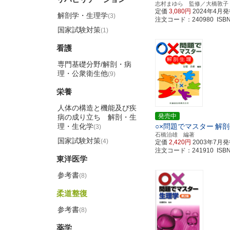
志村まゆら 監修／大橋敦子
定価
3,080円
2024年4月
解剖学・生理学
(3)
注文コード：240980 ISBN97
国家試験対策
(1)
看護
専門基礎分野/解剖・病
理・公衆衛生他
(9)
栄養
人体の構造と機能及び疾
発売中
病の成り立ち 解剖・生
理・生化学
○×問題でマスター
解剖
(3)
石橋治雄 編著
国家試験対策
(4)
定価
2,420円
2003年7月
注文コード：241910 ISBN97
東洋医学
参考書
(8)
柔道整復
参考書
(8)
薬学