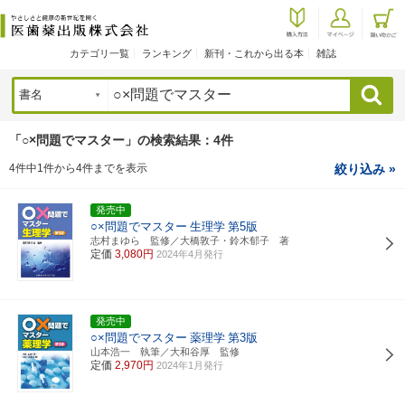
カテゴリ一覧
ランキング
新刊・これから出る本
雑誌
検索
「○×問題でマスター」の検索結果：4件
4件中1件から4件までを表示
絞り込み »
発売中
○×問題でマスター
生理学
第5版
志村まゆら 監修／大橋敦子・鈴木郁子 著
定価
3,080円
2024年4月発行
発売中
○×問題でマスター
薬理学
第3版
山本浩一 執筆／大和谷厚 監修
定価
2,970円
2024年1月発行