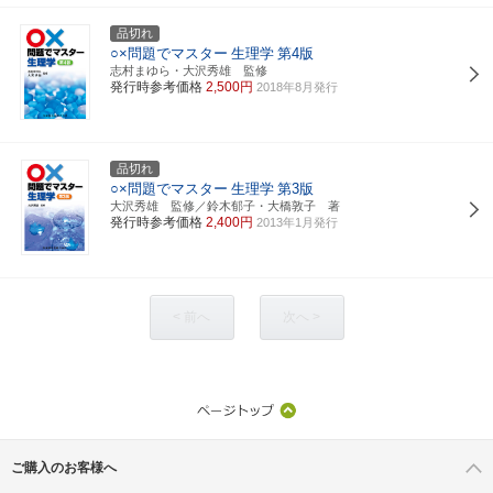
品切れ
○×問題でマスター
生理学
第4版
志村まゆら・大沢秀雄 監修
発行時参考価格
2,500円
2018年8月発行
品切れ
○×問題でマスター
生理学
第3版
大沢秀雄 監修／鈴木郁子・大橋敦子 著
発行時参考価格
2,400円
2013年1月発行
< 前へ
次へ >
ご購入のお客様へ