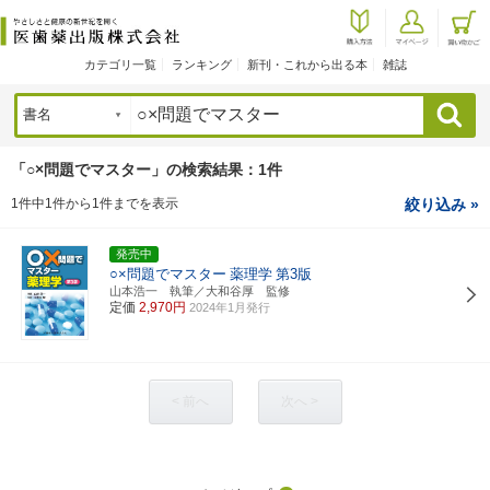
カテゴリ一覧
ランキング
新刊・これから出る本
雑誌
検索
「○×問題でマスター」の検索結果：1件
1件中1件から1件までを表示
絞り込み »
発売中
○×問題でマスター
薬理学
第3版
山本浩一 執筆／大和谷厚 監修
定価
2,970円
2024年1月発行
< 前へ
次へ >