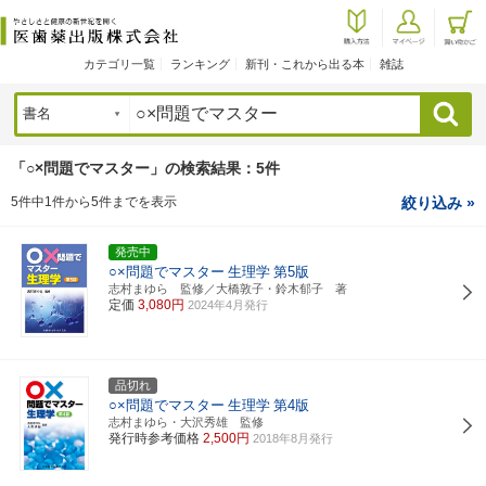
カテゴリ一覧
ランキング
新刊・これから出る本
雑誌
検索
「○×問題でマスター」の検索結果：5件
5件中1件から5件までを表示
絞り込み »
発売中
○×問題でマスター
生理学
第5版
志村まゆら 監修／大橋敦子・鈴木郁子 著
定価
3,080円
2024年4月発行
品切れ
○×問題でマスター
生理学
第4版
志村まゆら・大沢秀雄 監修
発行時参考価格
2,500円
2018年8月発行