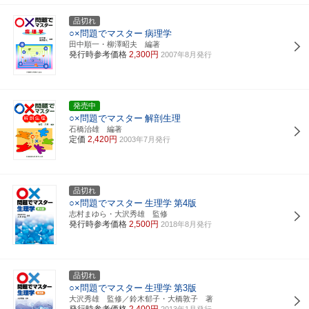
品切れ
○×問題でマスター
病理学
田中順一・柳澤昭夫 編著
発行時参考価格
2,300円
2007年8月発行
発売中
○×問題でマスター
解剖生理
石橋治雄 編著
定価
2,420円
2003年7月発行
品切れ
○×問題でマスター
生理学
第4版
志村まゆら・大沢秀雄 監修
発行時参考価格
2,500円
2018年8月発行
品切れ
○×問題でマスター
生理学
第3版
大沢秀雄 監修／鈴木郁子・大橋敦子 著
発行時参考価格
2,400円
2013年1月発行