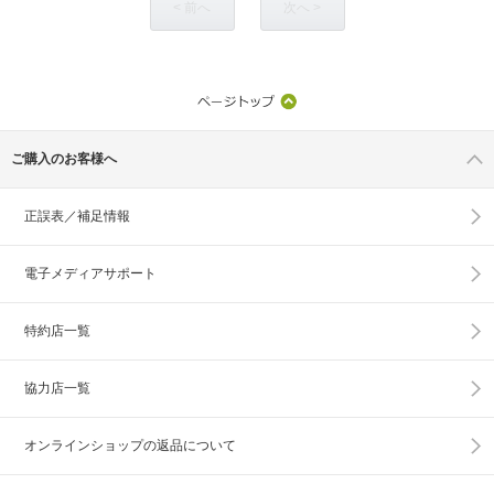
< 前へ
次へ >
ご購入のお客様へ
正誤表／補足情報
電子メディアサポート
特約店一覧
協力店一覧
オンラインショップの
返品について