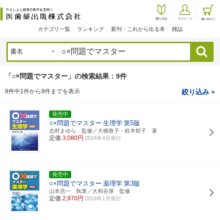
カテゴリ一覧
ランキング
新刊・これから出る本
雑誌
検索
「○×問題でマスター」の検索結果：9件
9件中1件から9件までを表示
絞り込み »
発売中
○×問題でマスター
生理学
第5版
志村まゆら 監修／大橋敦子・鈴木郁子 著
定価
3,080円
2024年4月発行
発売中
○×問題でマスター
薬理学
第3版
山本浩一 執筆／大和谷厚 監修
定価
2,970円
2024年1月発行