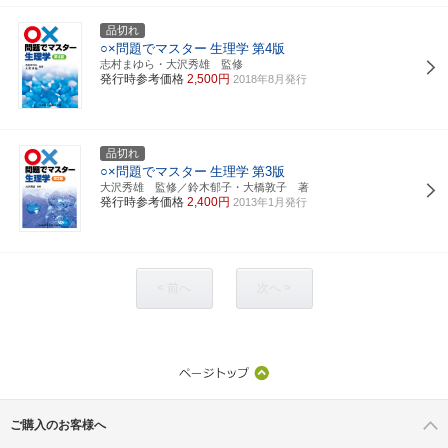
品切れ
○×問題でマスター
生理学
第4版
志村まゆら・大沢秀雄 監修
発行時参考価格
2,500円
2018年8月発行
品切れ
○×問題でマスター
生理学
第3版
大沢秀雄 監修／鈴木郁子・大橋敦子 著
発行時参考価格
2,400円
2013年1月発行
< 前へ
次へ >
ご購入のお客様へ