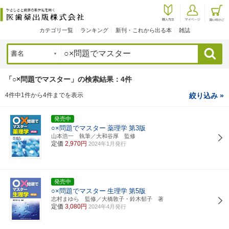
カテゴリ一覧
ランキング
新刊・これから出る本
雑誌
検索
「○×問題でマスター」の検索結果：4件
4件中1件から4件までを表示
絞り込み »
発売中
○×問題でマスター
薬理学
第3版
山本浩一 執筆／大和谷厚 監修
定価
2,970円
2024年1月発行
発売中
○×問題でマスター
生理学
第5版
志村まゆら 監修／大橋敦子・鈴木郁子 著
定価
3,080円
2024年4月発行