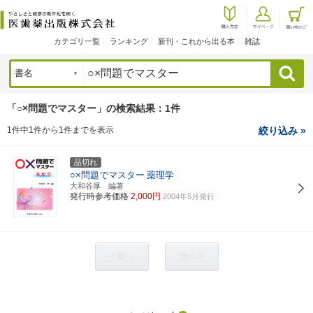
カテゴリ一覧
ランキング
新刊・これから出る本
雑誌
検索
「○×問題でマスター」の検索結果：1件
1件中1件から1件までを表示
絞り込み »
品切れ
○×問題でマスター
薬理学
大和谷厚 編著
発行時参考価格
2,000円
2004年5月発行
< 前へ
次へ >