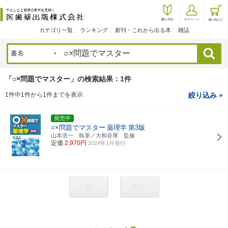
カテゴリ一覧
ランキング
新刊・これから出る本
雑誌
検索
「○×問題でマスター」の検索結果：1件
1件中1件から1件までを表示
絞り込み »
発売中
○×問題でマスター
薬理学
第3版
山本浩一 執筆／大和谷厚 監修
定価
2,970円
2024年1月発行
< 前へ
次へ >