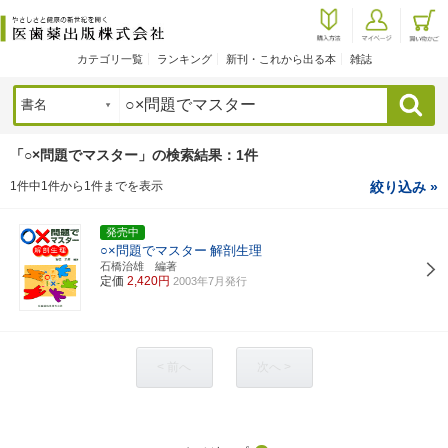
カテゴリ一覧
ランキング
新刊・これから出る本
雑誌
検索
「○×問題でマスター」の検索結果：1件
1件中1件から1件までを表示
絞り込み »
発売中
○×問題でマスター
解剖生理
石橋治雄 編著
定価
2,420円
2003年7月発行
< 前へ
次へ >