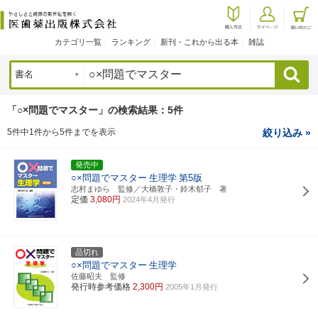
カテゴリ一覧
ランキング
新刊・これから出る本
雑誌
検索
「○×問題でマスター」の検索結果：5件
5件中1件から5件までを表示
絞り込み »
発売中
○×問題でマスター
生理学
第5版
志村まゆら 監修／大橋敦子・鈴木郁子 著
定価
3,080円
2024年4月発行
品切れ
○×問題でマスター
生理学
佐藤昭夫 監修
発行時参考価格
2,300円
2005年1月発行