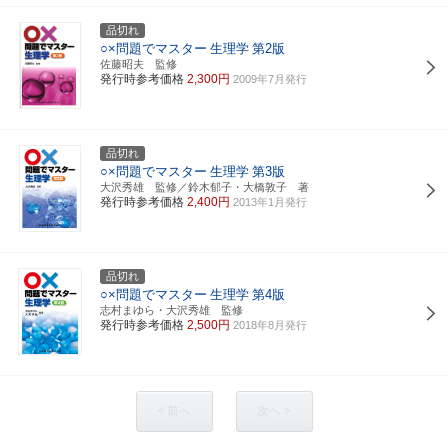
品切れ
○×問題でマスター
生理学
第2版
佐藤昭夫 監修
発行時参考価格
2,300円
2009年7月発行
品切れ
○×問題でマスター
生理学
第3版
大沢秀雄 監修／鈴木郁子・大橋敦子 著
発行時参考価格
2,400円
2013年1月発行
品切れ
○×問題でマスター
生理学
第4版
志村まゆら・大沢秀雄 監修
発行時参考価格
2,500円
2018年8月発行
< 前へ
次へ >