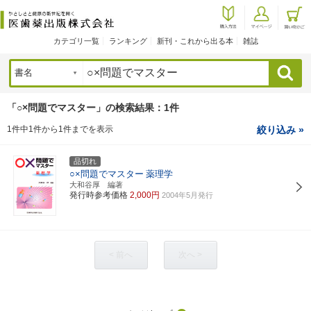
カテゴリ一覧
ランキング
新刊・これから出る本
雑誌
検索
「○×問題でマスター」の検索結果：1件
1件中1件から1件までを表示
絞り込み »
品切れ
○×問題でマスター
薬理学
大和谷厚 編著
発行時参考価格
2,000円
2004年5月発行
< 前へ
次へ >