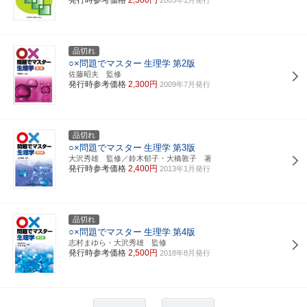
品切れ
○×問題でマスター
生理学
第2版
佐藤昭夫 監修
発行時参考価格
2,300円
2009年7月発行
品切れ
○×問題でマスター
生理学
第3版
大沢秀雄 監修／鈴木郁子・大橋敦子 著
発行時参考価格
2,400円
2013年1月発行
品切れ
○×問題でマスター
生理学
第4版
志村まゆら・大沢秀雄 監修
発行時参考価格
2,500円
2018年8月発行