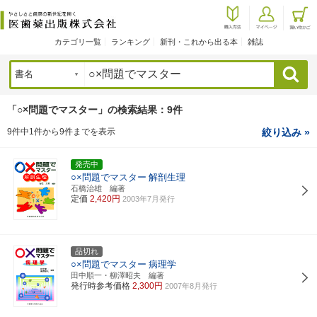
カテゴリ一覧
ランキング
新刊・これから出る本
雑誌
検索
「○×問題でマスター」の検索結果：9件
9件中1件から9件までを表示
絞り込み »
発売中
○×問題でマスター
解剖生理
石橋治雄 編著
定価
2,420円
2003年7月発行
品切れ
○×問題でマスター
病理学
田中順一・柳澤昭夫 編著
発行時参考価格
2,300円
2007年8月発行