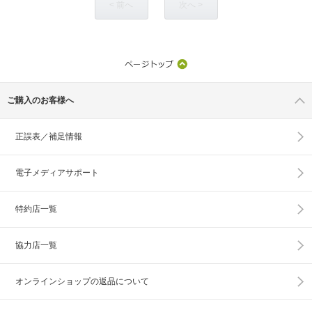
< 前へ
次へ >
ご購入のお客様へ
正誤表／補足情報
電子メディアサポート
特約店一覧
協力店一覧
オンラインショップの
返品について