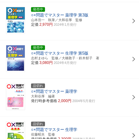
発売中
○×問題でマスター
薬理学
第3版
山本浩一 執筆／大和谷厚 監修
定価
2,970円
2024年1月発行
発売中
○×問題でマスター
生理学
第5版
志村まゆら 監修／大橋敦子・鈴木郁子 著
定価
3,080円
2024年4月発行
品切れ
○×問題でマスター
薬理学
大和谷厚 編著
発行時参考価格
2,000円
2004年5月発行
品切れ
○×問題でマスター
生理学
佐藤昭夫 監修
発行時参考価格
2,300円
2005年1月発行