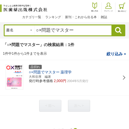
カテゴリ一覧
ランキング
新刊・これから出る本
雑誌
検索
「○×問題でマスター」の検索結果：1件
1件中1件から1件までを表示
絞り込み »
品切れ
○×問題でマスター
薬理学
大和谷厚 編著
発行時参考価格
2,000円
2004年5月発行
< 前へ
次へ >