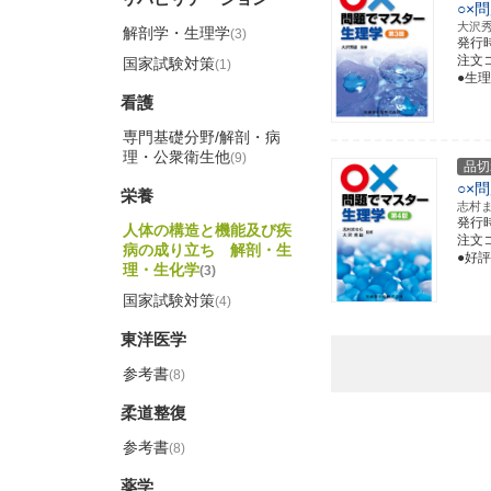
○×
大沢
解剖学・生理学
(3)
発行
注文コー
国家試験対策
(1)
●生
看護
専門基礎分野/解剖・病
理・公衆衛生他
(9)
品切
○×
栄養
志村
発行
人体の構造と機能及び疾
注文コー
病の成り立ち 解剖・生
●好
理・生化学
(3)
国家試験対策
(4)
東洋医学
参考書
(8)
柔道整復
参考書
(8)
薬学