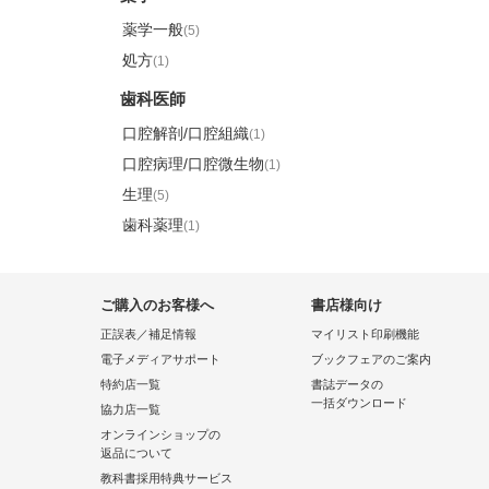
薬学一般
(5)
処方
(1)
歯科医師
口腔解剖/口腔組織
(1)
口腔病理/口腔微生物
(1)
生理
(5)
歯科薬理
(1)
ご購入のお客様へ
書店様向け
正誤表／補足情報
マイリスト印刷機能
電子メディアサポート
ブックフェアのご案内
特約店一覧
書誌データの
一括ダウンロード
協力店一覧
オンラインショップの
返品について
教科書採用特典サービス