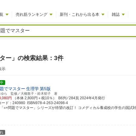
覧
売れ筋ランキング
新刊・これから出る本
雑誌
スター」の検索結果：3件
表示
中
問題でマスター
生理学
第5版
まゆら 監修／大橋敦子・鈴木郁子 著
3,080円
（本体 2,800円＋税10％） B6判 ⁄ 284頁
2024年4月発行
ド：240980 ISBN978-4-263-24098-4
評「○×問題でマスター」シリーズが待望の改訂！ コメディカル養成校の学生の国試
れ