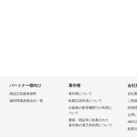
パートナー様向け
著作権
会社
雑誌広告媒体資料
著作権について
会社
歯科関連産業会社一覧
転載許諾申請について
ご挨
出版物の教育機関での利用に
採用
ついて
お問
書籍・雑誌等に転載された
ABOU
著作物の電子的利用について
創業1