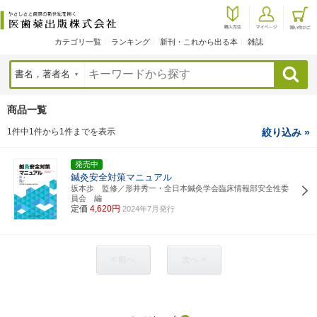
カテゴリ一覧
ランキング
新刊・これから出る本
雑誌
検索
商品一覧
1件中1件から1件までを表示
絞り込み »
発売中
鍼灸安全対策マニュアル
坂本歩 監修／形井秀一・全日本鍼灸学会臨床情報部安全性委
員会 編
定価
4,620円
2024年7月発行
< 前へ
次へ >