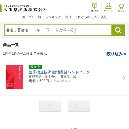
カテゴリ一覧
ランキング
新刊・これから出る本
雑誌
検索
商品一覧
1件中1件から1件までを表示
絞り込み »
発売中
臨床検査技師 臨地実習ハンドブック
市野直浩・坂本秀生・藤田孝 編
定価
4,620円
2024年3月発行
< 前へ
次へ >