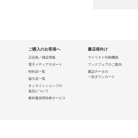
ご購入のお客様へ
書店様向け
正誤表／補足情報
マイリスト印刷機能
電子メディアサポート
ブックフェアのご案内
特約店一覧
書誌データの
一括ダウンロード
協力店一覧
オンラインショップの
返品について
教科書採用特典サービス