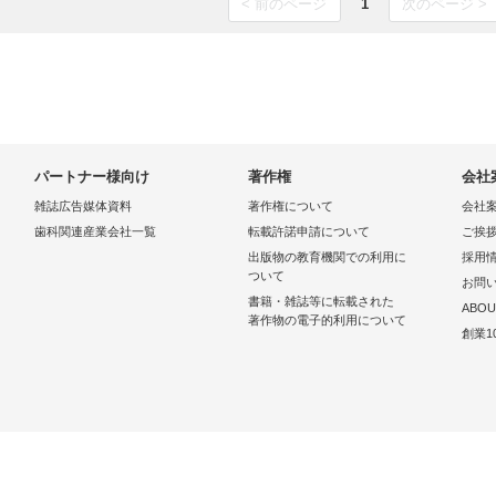
< 前のページ
1
次のページ >
パートナー様向け
著作権
会社
雑誌広告媒体資料
著作権について
会社
歯科関連産業会社一覧
転載許諾申請について
ご挨
出版物の教育機関での利用に
採用
ついて
お問
書籍・雑誌等に転載された
ABOU
著作物の電子的利用について
創業1