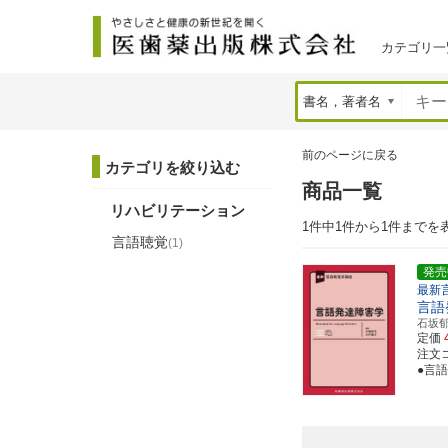
カテゴリ一
前のページに戻る
カテゴリを絞り込む
商品一覧
リハビリテーション
1件中1件から1件までを
言語聴覚
(1)
発売
最新
言語
石坂
定価
注文コー
●言