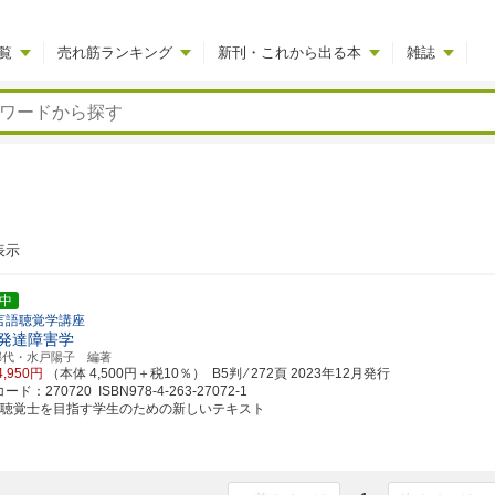
覧
売れ筋ランキング
新刊・これから出る本
雑誌
表示
中
言語聴覚学講座
発達障害学
郁代・水戸陽子 編著
4,950円
（本体 4,500円＋税10％） B5判 ⁄ 272頁
2023年12月発行
ド：270720 ISBN978-4-263-27072-1
語聴覚士を目指す学生のための新しいテキスト