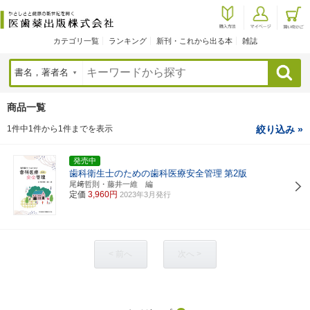
カテゴリ一覧
ランキング
新刊・これから出る本
雑誌
検索
商品一覧
1件中1件から1件までを表示
絞り込み »
発売中
歯科衛生士のための歯科医療安全管理
第2版
尾﨑哲則・藤井一維 編
定価
3,960円
2023年3月発行
< 前へ
次へ >