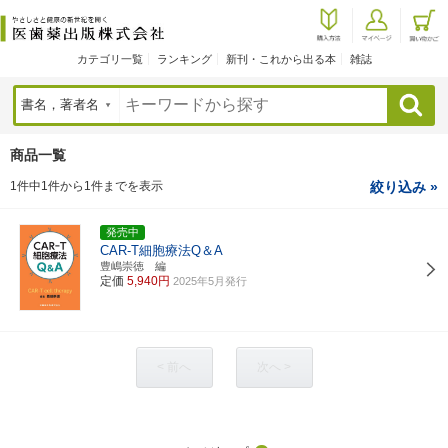
カテゴリ一覧
ランキング
新刊・これから出る本
雑誌
検索
商品一覧
1件中1件から1件までを表示
絞り込み »
発売中
CAR-T細胞療法Q＆A
豊嶋崇徳 編
定価
5,940円
2025年5月発行
< 前へ
次へ >