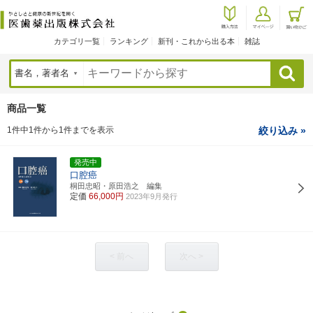
カテゴリ一覧
ランキング
新刊・これから出る本
雑誌
検索
商品一覧
1件中1件から1件までを表示
絞り込み »
発売中
口腔癌
桐田忠昭・原田浩之 編集
定価
66,000円
2023年9月発行
< 前へ
次へ >